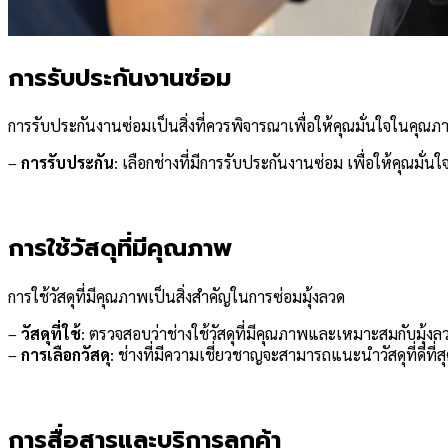
การรับประกันงานซ่อม
การรับประกันงานซ่อมเป็นสิ่งที่ควรพิจารณาเพื่อให้คุณมั่นใจในคุ
–
การรับประกัน
: เลือกช่างที่มีการรับประกันงานซ่อม เพื่อให้คุณมั่น
การใช้วัสดุที่มีคุณภาพ
การใช้วัสดุที่มีคุณภาพเป็นสิ่งสำคัญในการซ่อมมุ้งลวด
–
วัสดุที่ใช้
: ตรวจสอบว่าช่างใช้วัสดุที่มีคุณภาพและเหมาะสมกับมุ้ง
–
การเลือกวัสดุ
: ช่างที่มีความเชี่ยวชาญจะสามารถแนะนำวัสดุที่ดีท
การสื่อสารและบริการลูกค้า