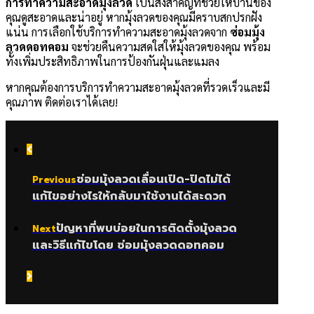
การทำความสะอาดมุ้งลวด
เป็นสิ่งสำคัญที่ช่วยให้บ้านของ
คุณดูสะอาดและน่าอยู่ หากมุ้งลวดของคุณมีคราบสกปรกฝัง
แน่น การเลือกใช้บริการทำความสะอาดมุ้งลวดจาก
ซ่อมมุ้ง
ลวดดอทคอม
จะช่วยคืนความสดใสให้มุ้งลวดของคุณ พร้อม
ทั้งเพิ่มประสิทธิภาพในการป้องกันฝุ่นและแมลง
หากคุณต้องการบริการทำความสะอาดมุ้งลวดที่รวดเร็วและมี
คุณภาพ ติดต่อเราได้เลย!
ซ่อมมุ้งลวดเลื่อนเปิด-ปิดไม่ได้
Previous
แก้ไขอย่างไรให้กลับมาใช้งานได้สะดวก
ปัญหาที่พบบ่อยในการติดตั้งมุ้งลวด
Next
และวิธีแก้ไขโดย ซ่อมมุ้งลวดดอทคอม