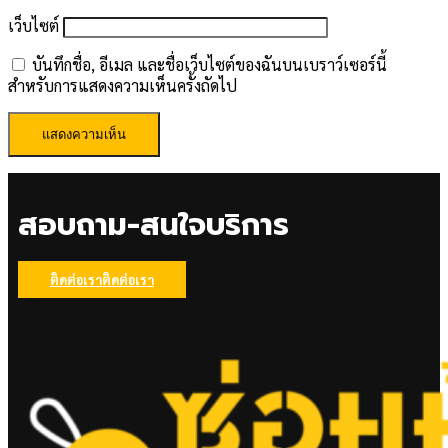
เว็บไซต์
บันทึกชื่อ, อีเมล และชื่อเว็บไซต์ของฉันบนเบราว์เซอร์นี้
สำหรับการแสดงความเห็นครั้งถัดไป
สอบถาม-สนใจบริการ
ติดต่อเรา
ติดต่อเรา