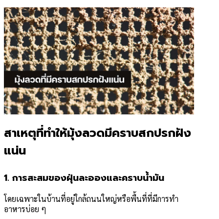
สาเหตุที่ทำให้มุ้งลวดมีคราบสกปรกฝัง
แน่น
1. การสะสมของฝุ่นละอองและคราบน้ำมัน
โดยเฉพาะในบ้านที่อยู่ใกล้ถนนใหญ่หรือพื้นที่ที่มีการทำ
อาหารบ่อย ๆ