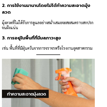
2. การใช้งานมานานโดยไม่ได้ทำความสะอาดมุ้ง
ลวด
มุ้งลวดที่ไม่ได้รับการดูแลอย่างสม่ำเสมอจะสะสมคราบสกปรก
จนฝังแน่น
3. การอยู่ในพื้นที่ที่มีมลภาวะสูง
เช่น พื้นที่ที่มีฝุ่นควันจากการจราจรหรือโรงงานอุตสาหกรรม