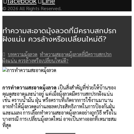
facebook
Line
© 2026 All Rights Reserved.
ทำความสะอาดมุ้งลวดที่มีคราบสกปรก
ฝังแน่น ควรล้างหรือเปลี่ยนใหม่ดี?
บทความมุ้งลวด
ทำความสะอาดมุ้งลวดที่มีคราบสกปรก
ฝังแน่น ควรล้างหรือเปลี่ยนใหม่ดี?
การทำความสะอาดมุ้งลวด
เป็นสิ่งสำคัญที่ช่วยให้บ้านของ
คุณดูสะอาดและน่าอยู่ แต่เมื่อมุ้งลวดมีคราบสกปรกฝังแน่น
เช่น คราบน้ำมัน ฝุ่น หรือคราบที่เกิดจากการใช้งานมานาน
อาจทำให้มุ้งลวดดูเก่าและลดประสิทธิภาพในการป้องกันฝุ่น
และแมลง การเลือกทำความสะอาดมุ้งลวดอย่างถูกวิธี หรือใน
บางกรณี การเปลี่ยนมุ้งลวดใหม่ อาจเป็นทางออกที่เหมาะสม
ที่สุด