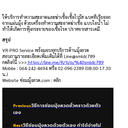
ให้บริการทำความสะอาดและฆ่าเชื้อเชื้อไวรัส แบคทีเรียออก
จากแผ่นมุ้ง ด้วยเครื่อง
ทำความสะอาดฆ่าเชื้อ แบบไอน้ำ ไม่
ทำให้เกิดการฟุ้งกระจายของเชื้อโรค ปราศจากสารเคมี
สรุป
VR-PRO Service พร้อมจบทุกบริการด้านมุ้งลวด
สอบถามรายละเอียดเพิ่มเติมได้ที่ Line@smldc789
กดลิงก์นี้ >>>
https://line.me/R/ti/p/%40smldc789
Mobile : 064-242-4694 หรือ 02-096-2389 (08.00-17.30
น.)
Website ซ่อมมุ้งลวด.com : คลิก
วิธีการซ่อมมุ้งลวดชั่วคราวด้วยตัว
Previous
เอง
วิธีซ่อมมุ้งลวดด้วยตัวเอง ทำได้ง่ายไม่
Next