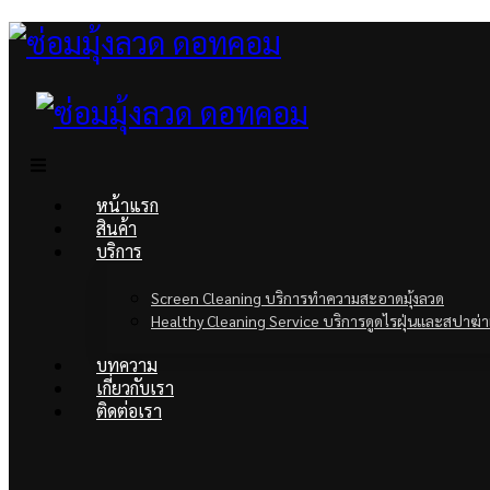
หน้าแรก
สินค้า
บริการ
Screen Cleaning บริการทำความสะอาดมุ้งลวด
Healthy Cleaning Service บริการดูดไรฝุ่นและสปาฆ่าเ
บทความ
เกี่ยวกับเรา
ติดต่อเรา