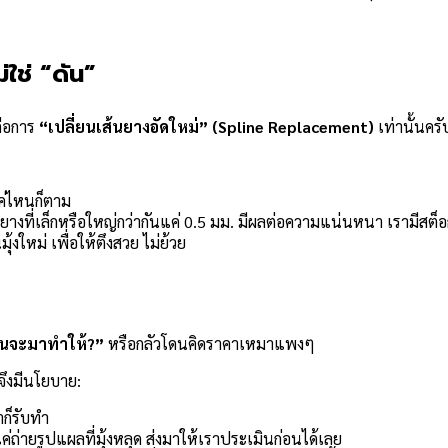
ใช่ “ดัน”
คือการ
“เปลี่ยนเส้นยางอัดใหม่” (Spline Replacement)
เท่านั้นครั
ค่ไหนก็ตาม
ือกยางที่เล็กหรือใหญ่กว่ากันแค่ 0.5 มม. มีผลต่อความแน่นหนา เรามี
้งใหม่ เพื่อให้ตึงสวย ไม่ย้วย
ไหนจะมาทำให้?”
หรือกลัวโดนคิดราคาเหมาแพงๆ
จึงมีนโยบาย:
าก็รับทำ
ถ่ายรูปแผลที่มุ้งหลุด ส่งมาให้เราประเมินก่อนได้เลย