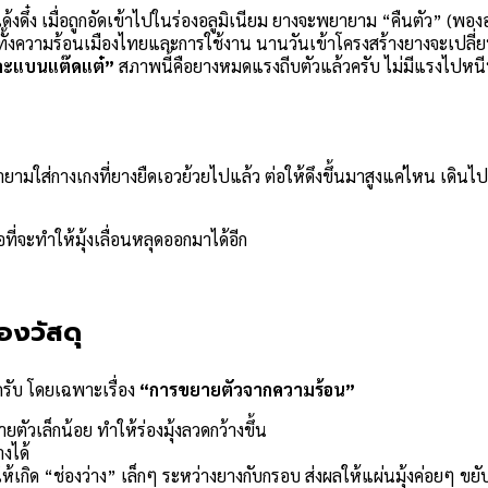
งดึ๋ง เมื่อถูกอัดเข้าไปในร่องอลูมิเนียม ยางจะพยายาม “คืนตัว” (พอ
ั้งความร้อนเมืองไทยและการใช้งาน นานวันเข้าโครงสร้างยางจะเปลี่
ละแบนแต๊ดแต๋”
สภาพนี้คือยางหมดแรงถีบตัวแล้วครับ ไม่มีแรงไปหนีบแ
มใส่กางเกงที่ยางยืดเอวย้วยไปแล้ว ต่อให้ดึงขึ้นมาสูงแค่ไหน เดินไปน
ี่จะทำให้มุ้งเลื่อนหลุดออกมาได้อีก
องวัสดุ
รับ โดยเฉพาะเรื่อง
“การขยายตัวจากความร้อน”
ตัวเล็กน้อย ทำให้ร่องมุ้งลวดกว้างขึ้น
งได้
เกิด “ช่องว่าง” เล็กๆ ระหว่างยางกับกรอบ ส่งผลให้แผ่นมุ้งค่อยๆ ขยับ