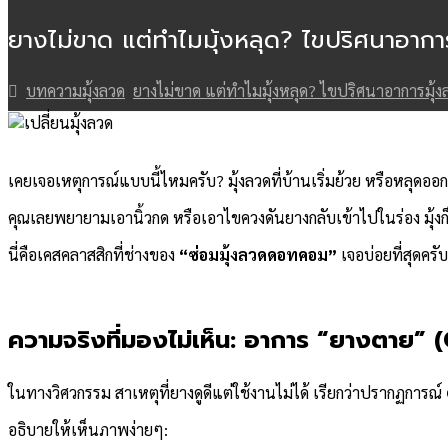
ยางไม่ขาด แต่ทำไมมุ้งหลุด? ไขปริศนาอาการม
บทความมุ้งลวด
ยางไม่ขาด แต่ทำไมมุ้งหลุด? ไขปริศนาอาการมุ้งลว
เคยเจอเหตุการณ์แบบนี้ไหมครับ? มุ้งลวดที่บ้านเริ่มย้วย หรือหลุดอ
คุณเลยพยายามเอานิ้วกด หรือเอาไขควงดันยางกลับเข้าไปในร่อง มุ้งก็
นี่คือเคสคลาสสิกที่ช่างของ
“ซ่อมมุ้งลวดดอทคอม”
เจอบ่อยที่สุดครั
ความจริงที่มองไม่เห็น: อาการ “ยางตาย”
ในทางวิศวกรรม สาเหตุที่ยางดูดีแต่ใช้งานไม่ได้ เรียกว่าปรากฏการณ์
อธิบายให้เห็นภาพง่ายๆ: