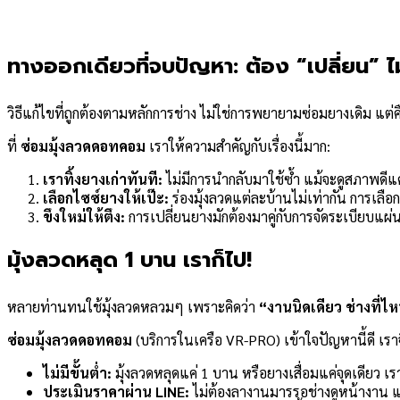
ทางออกเดียวที่จบปัญหา: ต้อง “เปลี่ยน” ไม่
วิธีแก้ไขที่ถูกต้องตามหลักการช่าง ไม่ใช่การพยายามซ่อมยางเดิม แต่
ที่
ซ่อมมุ้งลวดดอทคอม
เราให้ความสำคัญกับเรื่องนี้มาก:
เราทิ้งยางเก่าทันที:
ไม่มีการนำกลับมาใช้ซ้ำ แม้จะดูสภาพดีแ
เลือกไซซ์ยางให้เป๊ะ:
ร่องมุ้งลวดแต่ละบ้านไม่เท่ากัน การเล
ขึงใหม่ให้ตึง:
การเปลี่ยนยางมักต้องมาคู่กับการจัดระเบียบแผ่นมุ
มุ้งลวดหลุด 1 บาน เราก็ไป!
หลายท่านทนใช้มุ้งลวดหลวมๆ เพราะคิดว่า
“งานนิดเดียว ช่างที่
ซ่อมมุ้งลวดดอทคอม
(บริการในเครือ VR-PRO) เข้าใจปัญหานี้ดี เรา
ไม่มีขั้นต่ำ:
มุ้งลวดหลุดแค่ 1 บาน หรือยางเสื่อมแค่จุดเดียว เร
ประเมินราคาผ่าน LINE:
ไม่ต้องลางานมารรอช่างดูหน้างาน แค่