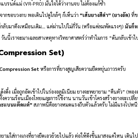
แบรนด์แม่ (VR-PRO) มั่นใจได้ว่างานจบ ไม่ต้องแก้ซ้ำ
อกจากขอบวงกบ พอเดินไปดูใกล้ๆ ก็เห็นว่า
“เส้นยางสีดำ” (ยางอัด)
ที่ข
กลับมาตึงเหมือนเดิม… แต่ผ่านไปไม่กี่วัน (หรือแค่ลมพัดแรงๆ)
มันก็
บ วันนี้เราจะมาเฉลยสาเหตุทางวิทยาศาสตร์ว่าทำไมการ “ดันกลับเข้าไป” 
 (Compression Set)
Compression Set
หรือการที่ยางสูญเสียความยืดหยุ่นถาวรครับ
งดึ๋ง เมื่อถูกอัดเข้าไปในร่องอลูมิเนียม ยางจะพยายาม “คืนตัว” (พอ
ั้งความร้อนเมืองไทยและการใช้งาน นานวันเข้าโครงสร้างยางจะเปลี่
ละแบนแต๊ดแต๋”
สภาพนี้คือยางหมดแรงถีบตัวแล้วครับ ไม่มีแรงไปหนีบแ
มใส่กางเกงที่ยางยืดเอวย้วยไปแล้ว ต่อให้ดึงขึ้นมาสูงแค่ไหน เดินไปน