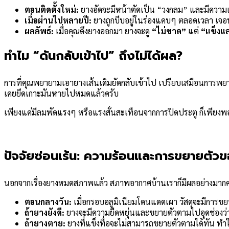
ตอนติดตั้งใหม่:
ยางอัดจะมีหน้าตัดเป็น “วงกลม” และมีความเด้
เมื่อผ่านไปหลายปี:
ยางถูกบีบอยู่ในร่องแคบๆ ตลอดเวลา เจอท
ผลลัพธ์:
เมื่อคุณดึงยางออกมา ยางจะดู
“ไม่ขาด”
แต่
“แข็งแ
ทำไม “ดันกลับเข้าไป” ถึงไม่ได้ผล?
การที่คุณพยายามเอายางเส้นเดิมยัดกลับเข้าไป เปรียบเสมือนการพยายา
เคยยึดเกาะมันหายไปหมดแล้วครับ
เพียงแค่มีลมพัดแรงๆ หรือแรงสั่นสะเทือนจากการปิดประตู ก็เพียงพอท
ปัจจัยซ่อนเร้น: ความร้อนและการขยายตัวข
นอกจากเรื่องยางหมดสภาพแล้ว สภาพอากาศบ้านเราก็มีผลอย่างมากค
ตอนกลางวัน:
เมื่อกรอบอลูมิเนียมโดนแดดเผา วัสดุจะมีการขยาย
ถ้ายางยังดี:
ยางจะมีความยืดหยุ่นและขยายตัวตามไปอุดช่องว่า
ถ้ายางตาย:
ยางที่แข็งทื่อจะไม่สามารถขยายตัวตามได้ทัน ทำให้