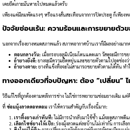
เคยยึดเกาะมันหายไปหมดแล้วครับ
เพียงแค่มีลมพัดแรงๆ หรือแรงสั่นสะเทือนจากการปิดประตู ก็เพียงพอท
ปัจจัยซ่อนเร้น: ความร้อนและการขยายตัวข
นอกจากเรื่องยางหมดสภาพแล้ว สภาพอากาศบ้านเราก็มีผลอย่างมากค
ตอนกลางวัน:
เมื่อกรอบอลูมิเนียมโดนแดดเผา วัสดุจะมีการขยาย
ถ้ายางยังดี:
ยางจะมีความยืดหยุ่นและขยายตัวตามไปอุดช่องว่า
ถ้ายางตาย:
ยางที่แข็งทื่อจะไม่สามารถขยายตัวตามได้ทัน ทำให้
ทางออกเดียวที่จบปัญหา: ต้อง “เปลี่ยน” ไม่
วิธีแก้ไขที่ถูกต้องตามหลักการช่าง ไม่ใช่การพยายามซ่อมยางเดิม แต่
ที่
ซ่อมมุ้งลวดดอทคอม
เราให้ความสำคัญกับเรื่องนี้มาก:
เราทิ้งยางเก่าทันที:
ไม่มีการนำกลับมาใช้ซ้ำ แม้จะดูสภาพดีแ
เลือกไซซ์ยางให้เป๊ะ:
ร่องมุ้งลวดแต่ละบ้านไม่เท่ากัน การเล
ขึงใหม่ให้ตึง:
การเปลี่ยนยางมักต้องมาคู่กับการจัดระเบียบแผ่นมุ