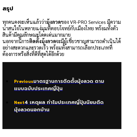
สรุป
ทุกคนคงจะเห็นแล้วว่า
มุ้งลวด
ของ VR-PRO Services มีความ
น่าสนใจในหลายแง่มุมที่ตอบโจทย์กับเมืองไทย พร้อมทั้งตัว
สินค้ามีคุณลักษณะโดดเด่นมากมาย
นอกจากนี้การ
ติดตั้งมุ้งลวด
จะมีผู้เชี่ยวชาญสามารถดำเนินได้
อย่างสะดวกและรวดเร็ว พร้อมทั้งสามารถเลือกประเภทที่
ต้องการหรือสิ่งที่ดีที่สุดได้อีกด้วย
มาตรฐานการติดตั้งมุ้งลวด ตาม
Previous
แบบฉบับประเทศญี่ปุ่น
4 เหตุผล ทำไมประเทศญี่ปุ่นนิยมติด
Next
มุ้งลวดนอกบ้าน