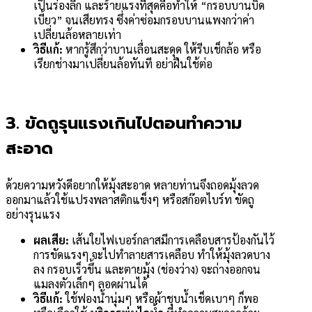
เป็นร่องลึก และร้ายแรงที่สุดคือทำให้ “กรอบบานบิด
เบี้ยว” จนเสียทรง ซึ่งค่าซ่อมกรอบบานแพงกว่าค่า
เปลี่ยนล้อหลายเท่า
วิธีแก้:
หากรู้สึกว่าบานเลื่อนสะดุด ให้รีบเช็กล้อ หรือ
เรียกช่างมาเปลี่ยนล้อทันที อย่าฝืนใช้ต่อ
3. ขัดถูรุนแรงเกินไปตอนทำความ
สะอาด
ด้วยความหวังดีอยากให้มุ้งสะอาด หลายท่านจึงถอดมุ้งลวด
ออกมาแล้วใช้แปรงพลาสติกแข็งๆ หรือสก๊อตไบร์ท ขัดถู
อย่างรุนแรง
ผลเสีย:
เส้นใยไฟเบอร์กลาสมีการเคลือบสารป้องกันไว้
การขัดแรงๆ จะไปทำลายสารเคลือบ ทำให้มุ้งลวดบาง
ลง กรอบเร็วขึ้น และตายมุ้ง (ช่องว่าง) จะถ่างออกจน
แมลงตัวเล็กๆ ลอดผ่านได้
วิธีแก้:
ใช้ฟองน้ำนุ่มๆ หรือผ้าชุบน้ำเช็ดเบาๆ ก็พอ