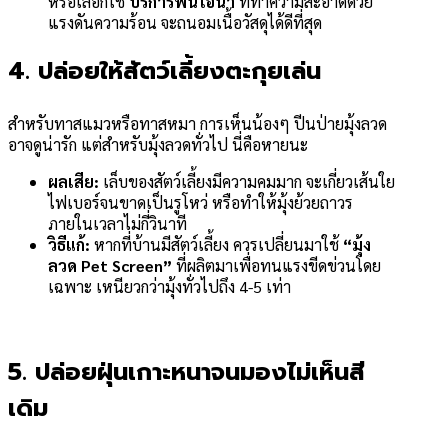
หรือเลือกใช้
บริการพ่นไอน้ำ
ที่ทำความสะอาดด้วย
แรงดันความร้อน จะถนอมเนื้อวัสดุได้ดีที่สุด
4. ปล่อยให้สัตว์เลี้ยงตะกุยเล่น
สำหรับทาสแมวหรือทาสหมา การเห็นน้องๆ ปีนป่ายมุ้งลวด
อาจดูน่ารัก แต่สำหรับมุ้งลวดทั่วไป นี่คือหายนะ
ผลเสีย:
เล็บของสัตว์เลี้ยงมีความคมมาก จะเกี่ยวเส้นใย
ไฟเบอร์จนขาดเป็นรูโหว่ หรือทำให้มุ้งย้วยถาวร
ภายในเวลาไม่กี่วินาที
วิธีแก้:
หากที่บ้านมีสัตว์เลี้ยง ควรเปลี่ยนมาใช้
“มุ้ง
ลวด Pet Screen”
ที่ผลิตมาเพื่อทนแรงขีดข่วนโดย
เฉพาะ เหนียวกว่ามุ้งทั่วไปถึง 4-5 เท่า
5. ปล่อยฝุ่นเกาะหนาจนมองไม่เห็นสี
เดิม