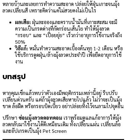
หลายบ้านละเลยการทำความสะอาด ปล่อยให้ฝุ่นเกาะจนมุ้ง
ลวดเปลี่ยนสี เพราะคิดว่าแค่ไม่สวยคงไม่เป็นไร
ผลเสีย:
ฝุ่นละอองและคราบน้ำมันที่เกาะสะสม จะมี
ความเป็นกรดด่างที่กัดกร่อนเส้นใย ทำให้มุ้งลวด
“กรอบ” และ “เปื่อยยุ่ย” เร็วกว่าอายุการใช้งานจริงถึง
50%
วิธีแก้:
หมั่นทำความสะอาดเบื้องต้นทุก 1-2 เดือน หรือ
ใช้บริการดูดฝุ่น/ล้างมุ้งลวดประจำปี เพื่อยืดอายุการใช้
งาน
บทสรุป
หากคุณเช็กแล้วพบว่าตัวเองมีพฤติกรรมเหล่านี้อยู่ รีบปรับ
เปลี่ยนด่วนครับ แต่ถ้ามุ้งลวดเสียหายไปแล้ว ไม่ว่าจะเป็นมุ้ง
ขาด ล้อฝืด หรือกรอบบิดเบี้ยว อย่าปล่อยทิ้งไว้จนลามไปจุดอื่น
ปรึกษา
ซ่อมมุ้งลวดดอทคอม
เราพร้อมดูแลแก้อาการให้มุ้ง
ลวดกลับมาใช้งานได้ดีเหมือนเดิม ทั้งเปลี่ยนแผ่น เปลี่ยนล้อ
และอัปเกรดเป็นมุ้ง Pet Screen