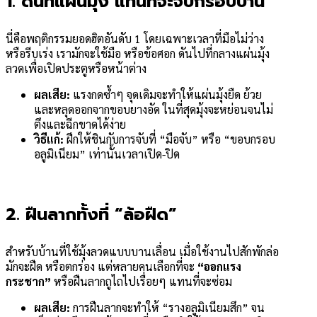
1. ดันที่แผ่นมุ้ง แทนที่จะจับกรอบบาน
นี่คือพฤติกรรมยอดฮิตอันดับ 1 โดยเฉพาะเวลาที่มือไม่ว่าง
หรือรีบเร่ง เรามักจะใช้มือ หรือข้อศอก ดันไปที่กลางแผ่นมุ้ง
ลวดเพื่อเปิดประตูหรือหน้าต่าง
ผลเสีย:
แรงกดซ้ำๆ จุดเดิมจะทำให้แผ่นมุ้งยืด ย้วย
และหลุดออกจากขอบยางอัด ในที่สุดมุ้งจะหย่อนจนไม่
ตึงและฉีกขาดได้ง่าย
วิธีแก้:
ฝึกให้ชินกับการจับที่ “มือจับ” หรือ “ขอบกรอบ
อลูมิเนียม” เท่านั้นเวลาเปิด-ปิด
2. ฝืนลากทั้งที่ “ล้อฝืด”
สำหรับบ้านที่ใช้มุ้งลวดแบบบานเลื่อน เมื่อใช้งานไปสักพักล่อ
มักจะฝืด หรือตกร่อง แต่หลายคนเลือกที่จะ
“ออกแรง
กระชาก”
หรือฝืนลากถูไถไปเรื่อยๆ แทนที่จะซ่อม
ผลเสีย:
การฝืนลากจะทำให้ “รางอลูมิเนียมสึก” จน